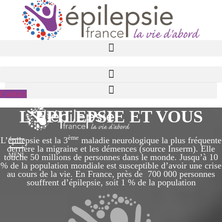
Aller
au
contenu
Contact
L’ÉPILEPSIE ET VOUS
ème
L’épilepsie est la 3
maladie neurologique la plus fréquente
derrière la migraine et les démences (source Inserm). Elle
touche 50 millions de personnes dans le monde. Jusqu’à 10
MENU
% de la population mondiale est susceptible d’avoir une crise
au cours de la vie. En France, près de 700 000 personnes
souffrent d’épilepsie, soit 1 % de la population